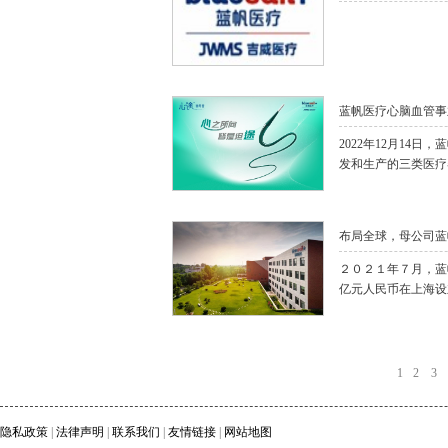
蓝帆医疗心脑血管事
2022年12月14
发和生产的三类医疗
20223031638
册
布局全球，母公司蓝
资子公司
２０２１年７月，蓝
亿元人民币在上海设
司。
1
2
3
隐私政策
|
法律声明
|
联系我们
|
友情链接
|
网站地图